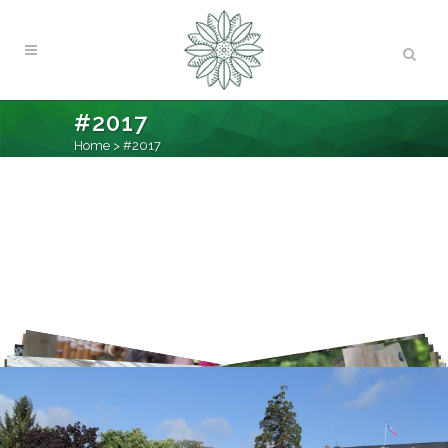
#2017
Home
>
#2017