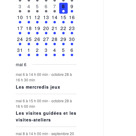
évènements
évènements
évènements
évènements
évènements
évènements
évènements
ÉVÈNEMENTS
4
5
5
5
4
5
4
3
4
5
6
7
8
9
évènements
évènements
évènements
évènements
évènements
évènements
évènements
4
5
6
6
5
5
5
10
11
12
13
14
15
16
évènements
évènements
évènements
évènements
évènements
évènements
évènements
5
6
6
6
6
7
5
17
18
19
20
21
22
23
évènements
évènements
évènements
évènements
évènements
évènements
évènements
5
6
6
6
6
5
4
24
25
26
27
28
29
30
évènements
évènements
évènements
évènements
évènements
évènements
évènements
4
4
4
4
4
4
4
31
1
2
3
4
5
6
évènements
évènements
évènements
évènements
évènements
évènements
évènements
mai 6
mai 6 à 14 h 00 min
-
octobre 28 à
16 h 30 min
Les mercredis jeux
mai 6 à 15 h 00 min
-
octobre 28 à
16 h 00 min
Les visites guidées et les
visites-ateliers
mai 8 à 14 h 00 min
-
septembre 20