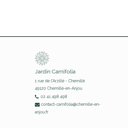
Jardin Camifolia
1 rue de l'Arzillé - Chemillé
49120 Chemillé-en-Anjou
02 41 498 498
contact-camifolia@chemille-en-
anjou.fr