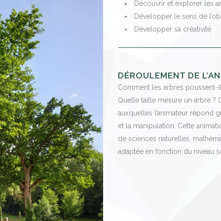
Découvrir et explorer les a
Développer le sens de l’ob
Développer sa créativité
DÉROULEMENT DE L’AN
Comment les arbres poussent-il
Quelle taille mesure un arbre ?
auxquelles l’animateur répond grâ
et la manipulation. Cette animat
de sciences naturelles, mathémat
adaptée en fonction du niveau s