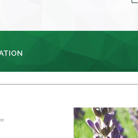
SATION
he