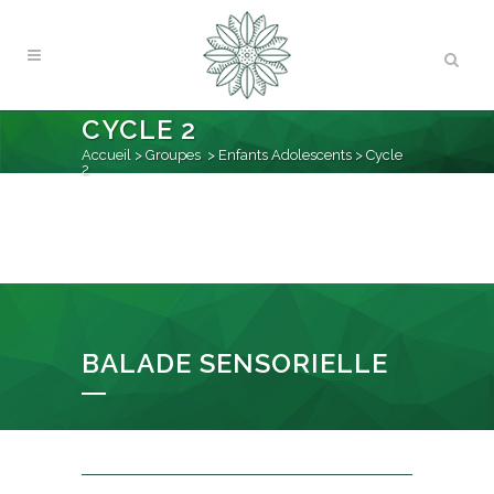
CYCLE 2
Accueil
>
Groupes
>
Enfants Adolescents
>
Cycle
2
BALADE SENSORIELLE