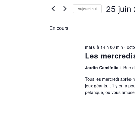
25
Rechercher
25 juin
DE
Aujourd’hui
juin
Évènements
VUES
Sélectionnez
par
2026
une
ÉVÈNEMENTS
En cours
mot-
date.
clé.
mai 6 à 14 h 00 min
-
octo
Les mercredi
Jardin Camifolia
1 Rue de
Tous les mercredi après-mid
jeux géants… il y en a pou
pétanque, ou vous amuser s