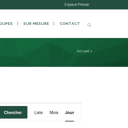
Espace Presse
OUPES
SUR MESURE
CONTACT
Accueil
>
NAVIGATION
Chercher
Liste
Mois
Jour
DE
VUES
ÉVÈNEMENT