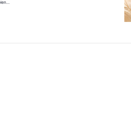
ien...