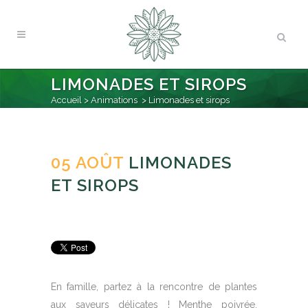
LIMONADES ET SIROPS
Accueil
>
Animations
>
Limonades et sirops
05 AOÛT
LIMONADES
ET SIROPS
Posted at 00:00h
in
Animations
by
Camifolia
En famille, partez à la rencontre de plantes
aux saveurs délicates ! Menthe poivrée,