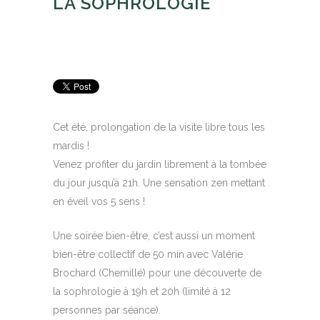
LA SOPHROLOGIE
Posted at 11:51h
in
Animations
by
Céline
Perrier
Cet été, prolongation de la visite libre tous les
mardis !
Venez profiter du jardin librement à la tombée
du jour jusqu’à 21h. Une sensation zen mettant
en éveil vos 5 sens !
Une soirée bien-être, c’est aussi un moment
bien-être collectif de 50 min avec Valérie
Brochard (Chemillé) pour une découverte de
la sophrologie à 19h et 20h (limité à 12
personnes par séance).