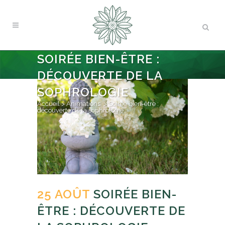
SOIRÉE BIEN-ÊTRE :
DÉCOUVERTE DE LA
SOPHROLOGIE
Accueil
>
Animations
>
Soirée bien-être :
découverte de la sophrologie
25 AOÛT
SOIRÉE BIEN-
ÊTRE : DÉCOUVERTE DE