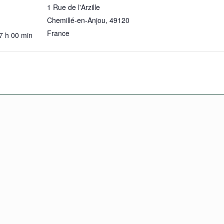
1 Rue de l'Arzille
Chemillé-en-Anjou
,
49120
France
7 h 00 min