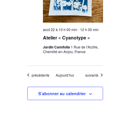
août 22 à 10 h 00 min
-
12 h 00 min
Atelier « Cyanotype »
Jardin Camifolia
1 Rue de l'Arzille,
Chemillé-en-Anjou, France
Évènements
Évènements
précédents
Aujourd’hui
suivants
S’abonner au calendrier