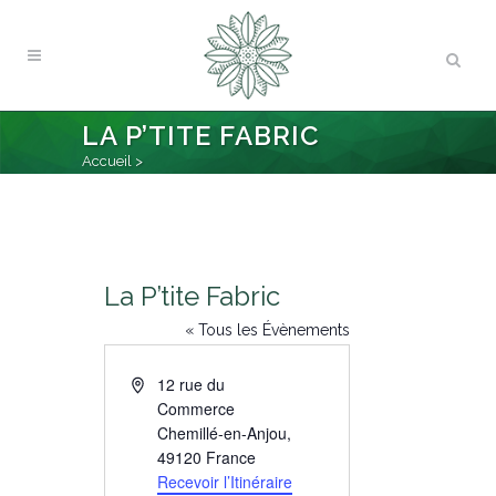
LA P’TITE FABRIC
Accueil
>
La P’tite Fabric
« Tous les Évènements
Adresse
12 rue du
Commerce
Chemillé-en-Anjou
,
49120
France
Recevoir l’Itinéraire