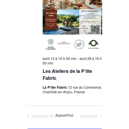
août 12 à 10 h 00 min
-
août 28 à 16 h
00 min
Les Ateliers de la P’tite
Fabric
La P'tite Fabric
12 rue du Commerce,
Chemillé-en-Anjou, France
Évènements
Évènements
précédents
Aujourd’hui
suivants