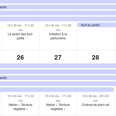
jardin
Nuit au jardin
15 h 30 min
-
17 h 30
15 h 00 min
-
17 h 00
min
min
Le jardin des tout-
Initiation à la
petits
parfumerie
6
6
6
26
27
28
ments,
évènements,
évènements,
évènem
jardin
15 h 00 min
-
17 h 00
15 h 00 min
-
17 h 00
19 h 30 min
-
23 h 00
min
min
min
Atelier « Teinture
Atelier « Teinture
Cinéma de plein-air
végétale »
végétale »