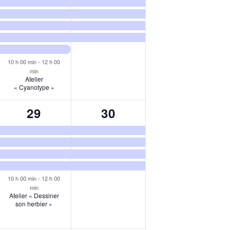
10 h 00 min
-
12 h 00
min
Atelier
« Cyanotype »
5
4
29
30
ents,
évènements,
évènements,
10 h 00 min
-
12 h 00
min
Atelier « Dessiner
son herbier »