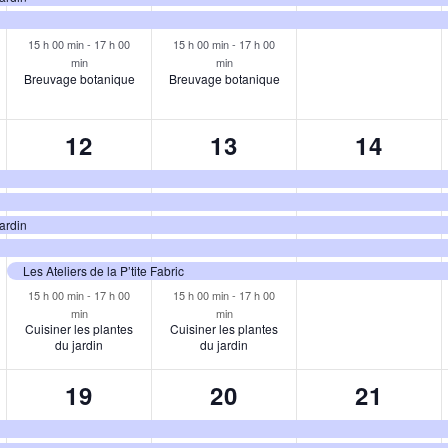
15 h 00 min
-
17 h 00
15 h 00 min
-
17 h 00
min
min
Breuvage botanique
Breuvage botanique
6
6
5
12
13
14
ments,
évènements,
évènements,
évènem
jardin
Les Ateliers de la P’tite Fabric
15 h 00 min
-
17 h 00
15 h 00 min
-
17 h 00
min
min
Cuisiner les plantes
Cuisiner les plantes
du jardin
du jardin
6
6
6
19
20
21
ments,
évènements,
évènements,
évènem