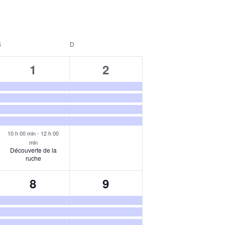
S
SAMEDI
D
DIMANCHE
5
4
1
2
ents,
évènements,
évènements,
10 h 00 min
-
12 h 00
min
Découverte de la
ruche
4
4
8
9
ents,
évènements,
évènements,