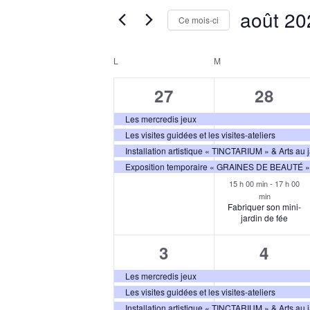
Rechercher
août 20
DE
Ce mois-ci
Évènements
VUES
Sélectionnez
par
une
L
LUNDI
M
MARDI
ÉVÈNEMENTS
CALENDRIER
mot-
date.
clé.
DE
4
5
27
28
ÉVÈNEMENTS
évènements,
évène
Les mercredis jeux
Les visites guidées et les visites-ateliers
Installation artistique « TINCTARIUM » & Arts au 
Exposition temporaire « GRAINES DE BEAUTÉ »
15 h 00 min
-
17 h 00
min
Fabriquer son mini-
jardin de fée
4
5
3
4
évènements,
évène
Les mercredis jeux
Les visites guidées et les visites-ateliers
Installation artistique « TINCTARIUM » & Arts au 