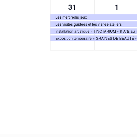
4
4
31
1
évènements,
évène
Les mercredis jeux
Les visites guidées et les visites-ateliers
Installation artistique « TINCTARIUM » & Arts au 
Exposition temporaire « GRAINES DE BEAUTÉ »