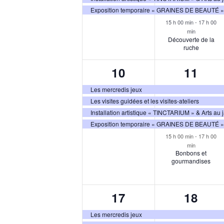
Exposition temporaire « GRAINES DE BEAUTÉ »
15 h 00 min
-
17 h 00
min
Découverte de la
ruche
4
5
10
11
évènements,
évène
Les mercredis jeux
Les visites guidées et les visites-ateliers
Installation artistique « TINCTARIUM » & Arts au 
Exposition temporaire « GRAINES DE BEAUTÉ »
15 h 00 min
-
17 h 00
min
Bonbons et
gourmandises
5
6
17
18
évènements,
évène
Les mercredis jeux