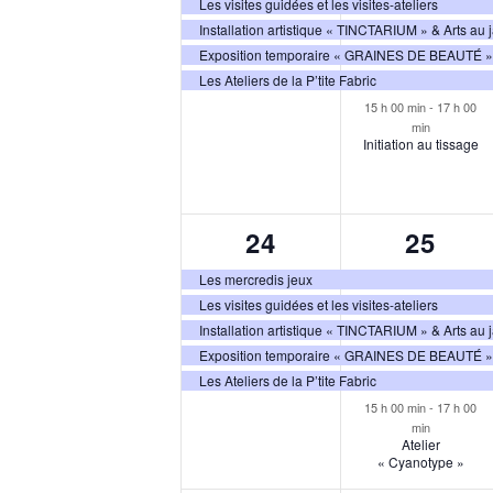
Les visites guidées et les visites-ateliers
Installation artistique « TINCTARIUM » & Arts au 
Exposition temporaire « GRAINES DE BEAUTÉ »
Les Ateliers de la P’tite Fabric
15 h 00 min
-
17 h 00
min
Initiation au tissage
5
6
24
25
évènements,
évène
Les mercredis jeux
Les visites guidées et les visites-ateliers
Installation artistique « TINCTARIUM » & Arts au 
Exposition temporaire « GRAINES DE BEAUTÉ »
Les Ateliers de la P’tite Fabric
15 h 00 min
-
17 h 00
min
Atelier
« Cyanotype »