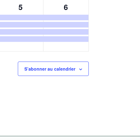
4
4
5
6
ents,
évènements,
évènements,
S’abonner au calendrier