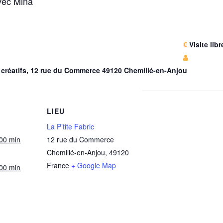
vec Mina
Visite libr
ers créatifs, 12 rue du Commerce 49120 Chemillé-en-Anjou
LIEU
La P’tite Fabric
 00 min
12 rue du Commerce
Chemillé-en-Anjou
,
49120
France
+ Google Map
 00 min