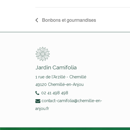
Bonbons et gourmandises
Jardin Camifolia
1 rue de l'Arzillé - Chemillé
49120 Chemillé-en-Anjou
02 41 498 498
contact-camifolia@chemille-en-
anjou.fr