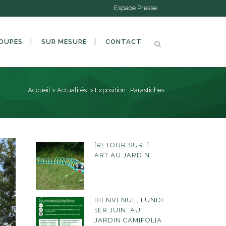
Espace Presse
OUPES
SUR MESURE
CONTACT
Accueil
>
Actualités
>
Exposition : Parastiches
[RETOUR SUR…]
ART AU JARDIN
BIENVENUE, LUNDI
1ER JUIN, AU
JARDIN CAMIFOLIA