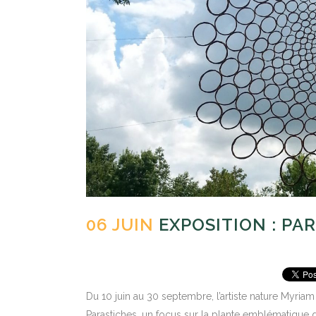
06 JUIN
EXPOSITION : PA
Posted at 15:48h
in
Actualités
by
Camifolia
Du 10 juin au 30 septembre, l’artiste nature Myria
Parastiches, un focus sur la plante emblématique