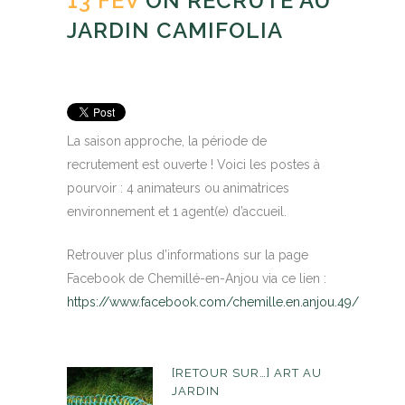
13 FÉV
ON RECRUTE AU
JARDIN CAMIFOLIA
Posted at 11:10h
in
Actualités
by
Camifolia
La saison approche, la période de
recrutement est ouverte ! Voici les postes à
pourvoir : 4 animateurs ou animatrices
environnement et 1 agent(e) d’accueil.
Retrouver plus d’informations sur la page
Facebook de Chemillé-en-Anjou via ce lien :
https://www.facebook.com/chemille.en.anjou.49/
[RETOUR SUR…] ART AU
JARDIN