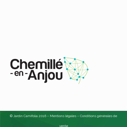
© Jardin Camifolia 2016 –
Mentions légales
–
Conditions générales de
vente