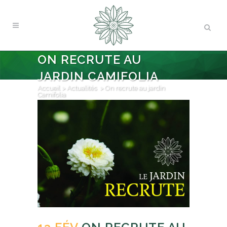
ON RECRUTE AU
JARDIN CAMIFOLIA
Accueil
>
Actualités
>
On recrute au jardin
Camifolia